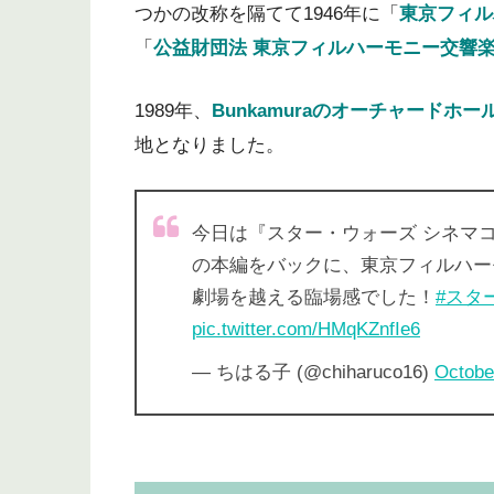
つかの改称を隔てて1946年に「
東京フィル
「
公益財団法 東京フィルハーモニー交響
1989年、
Bunkamuraのオーチャード
地となりました。
今日は『スター・ウォーズ シネマコ
の本編をバックに、東京フィルハー
劇場を越える臨場感でした！
#スタ
pic.twitter.com/HMqKZnfIe6
— ちはる子 (@chiharuco16)
Octobe