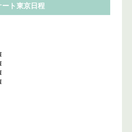
サート東京日程
演
演
演
演