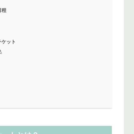
日程
チケット
込