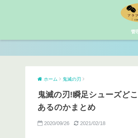
管
ホーム
鬼滅の刃
鬼滅の刃!瞬足シューズど
あるのかまとめ
2020/09/26
2021/02/18