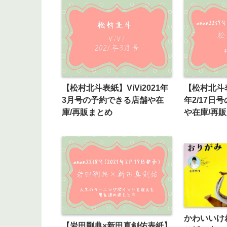
【松村北斗表紙】ViVi2021年
【松村北斗表
3月号の予約できる店舗や在
年2/17日
庫/再販まとめ
や在庫/再
かわいいけ
【岩田剛典×新田真剣佑表紙】