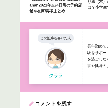
り紙（本）
anan2021年2/24日号の予約店
は？小学生
舗や在庫/再販まとめ
この記事を書いた人
長年勤めて
験をサポー
を過ごしな
事や興味の
クララ
コメントを残す