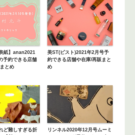
紙】anan2021
美ST(ビスト)2021年2月号予
号の予約できる店舗
約できる店舗や在庫/再販まと
販まとめ
め
れど難しすぎる折
リンネル2020年12月号ムーミ