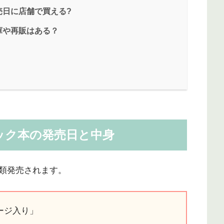
売日に店舗で買える?
庫や再販はある？
ック本の発売日と中身
類発売されます。
ージ入り」