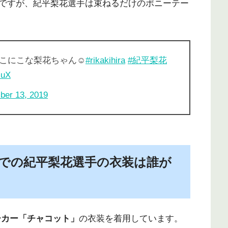
ですが、紀平梨花選手は束ねるだけのポニーテー
こにこな梨花ちゃん☺️
#rikakihira
#紀平梨花
muX
ber 13, 2019
SPでの紀平梨花選手の衣装は誰が
ーカー「チャコット」
の衣装を着用しています。