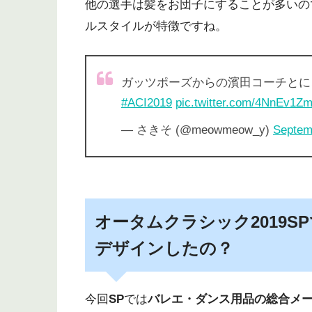
他の選手は髪をお団子にすることが多いの
ルスタイルが特徴ですね。
ガッツポーズからの濱田コーチとに
#ACI2019
pic.twitter.com/4NnEv1Z
— さきそ (@meowmeow_y)
Septem
オータムクラシック2019
デザインしたの？
今回
SP
では
バレエ・ダンス用品の総合メ