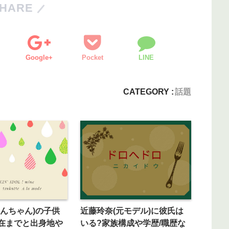
HARE
Google+
Pocket
LINE
CATEGORY :
話題
いんちゃん)の子供
近藤玲奈(元モデル)に彼氏は
在までと出身地や
いる?家族構成や学歴/職歴な