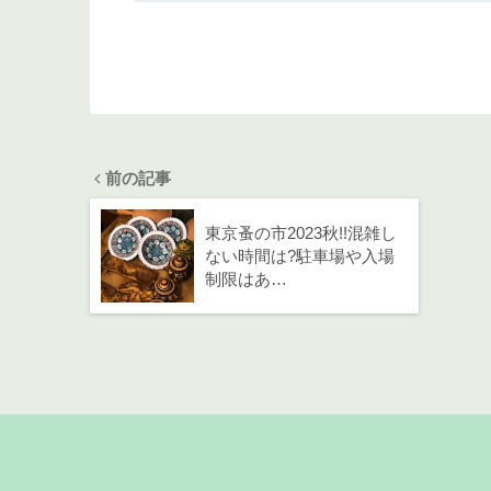
前の記事
東京蚤の市2023秋!!混雑し
ない時間は?駐車場や入場
制限はあ…