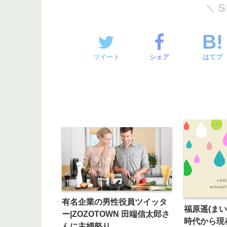
S
ツイート
シェア
はてブ
有名企業の男性役員ツイッタ
福原遥(ま
ー|ZOZOTOWN 田端信太郎さ
時代から現
んに主婦怒り