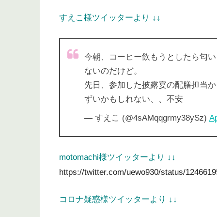
すえこ様ツイッターより ↓↓
今朝、コーヒー飲もうとしたら匂い
ないのだけど。
先日、参加した披露宴の配膳担当か
ずいかもしれない、、不安
— すえこ (@4sAMqqgrmy38ySz)
Ap
motomachi様ツイッターより ↓↓
https://twitter.com/uewo930/status/12466
コロナ疑惑様ツイッターより ↓↓