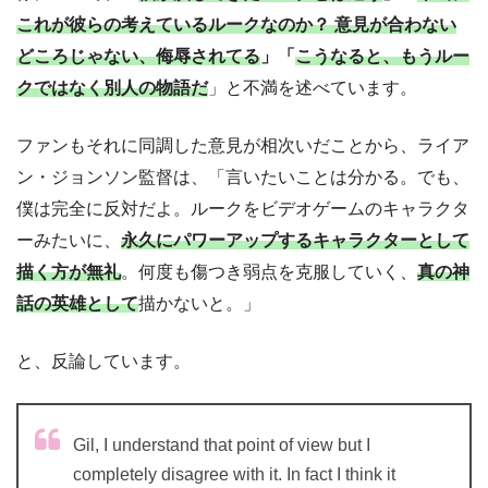
これが彼らの考えているルークなのか？ 意見が合わない
どころじゃない、侮辱されてる
」「
こうなると、もうルー
クではなく別人の物語だ
」と不満を述べています。
ファンもそれに同調した意見が相次いだことから、ライア
ン・ジョンソン監督は、「言いたいことは分かる。でも、
僕は完全に反対だよ。ルークをビデオゲームのキャラクタ
ーみたいに、
永久にパワーアップするキャラクターとして
描く方が無礼
。何度も傷つき弱点を克服していく、
真の神
話の英雄として
描かないと。」
と、反論しています。
Gil, I understand that point of view but I
completely disagree with it. In fact I think it