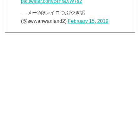
pic.twitter.com/BtYraXW7s2
— メー2@レイロつぶやき垢
(@swwanwanland2)
February 15, 2019