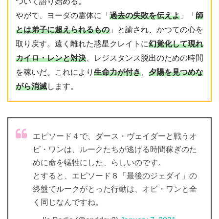
ついて語り始める。
やがて、ヨーダの霊体に「
過去の失敗を伝えよ
」「
師
とは弟子に超えられるもの
」と諭され、かつての心を
取り戻す。遠く離れた惑星クレイトに
幻覚化して現れ
カイロ・レンと対決
、レジスタンス脱出のための時間
を稼いだ。これにより
生命力が付き
、
夕陽を見つめな
がら消滅
します。
エピソード４で、ダース・ヴェイダーと戦うオ
ビ・ワンは、ルークたちが逃げる時間稼ぎのた
めに命を犠牲にした、らしいのです。
とすると、エピソード８「最後のジェダイ」の
終盤でルークがとった行動は、オビ・ワンと全
く同じなんですね。