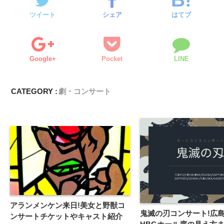
ツイート
シェア
はてブ
Google+
Pocket
LINE
CATEGORY :
劇・コンサート
アランメンケン来日!美女と野獣コ
鬼滅の刃コンサート!広
ンサートチケットやキャスト紹介