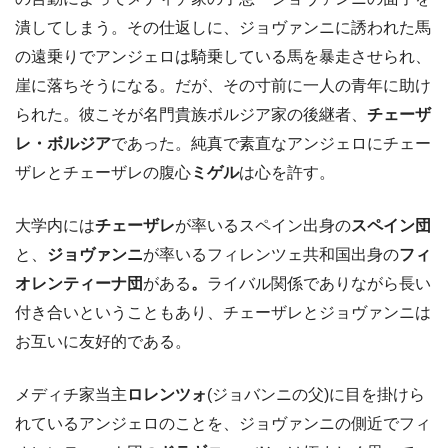
潰してしまう。その仕返しに、ジョヴァンニに誘われた馬
の遠乗りでアンジェロは騎乗している馬を暴走させられ、
崖に落ちそうになる。だが、その寸前に一人の青年に助け
られた。彼こそが名門貴族ボルジア家の後継者、
チェーザ
レ・ボルジア
であった。純真で素直なアンジェロにチェー
ザレとチェーザレの腹心
ミゲル
は心を許す。
大学内には
チェーザレ
が率いるスペイン出身の
スペイン団
と、
ジョヴァンニ
が率いるフィレンツェ共和国出身の
フィ
オレンティーナ団
がある
。
ライバル関係でありながら長い
付き合いということもあり、チェーザレとジョヴァンニは
お互いに友好的である。
メディチ家当主
ロレンツォ
(ジョバンニの父)に目を掛けら
れているアンジェロのことを、ジョヴァンニの側近でフィ