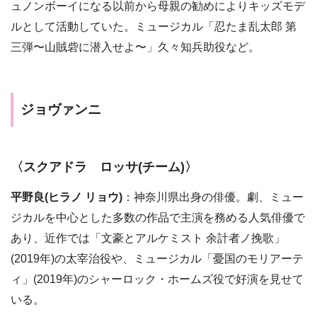
ュノンボーイになる以前から母親の勧めによりキッズモデ
ルとして活動していた。ミュージカル「忍たま乱太郎 第
三弾〜山賊砦に潜入せよ〜」久々知兵助役など。
ジョヴァンニ
〈スクアドラ ロッサ(チーム)〉
平野良(ヒラノ リョウ)
：神奈川県出身の俳優。劇、ミュー
ジカルを中心とした多数の作品で主演を務める人気俳優で
あり、近作では「文豪とアルケミスト 余計者ノ挽歌」
(2019年)の太宰治役や、ミュージカル「憂国のモリアーテ
ィ」(2019年)のシャーロック・ホームズ役で好演を見せて
いる。