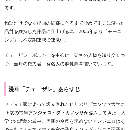
です。
物語だけでなく描画の細部に至るまで極めて史実に沿った
品質を維持した作品に仕上げる為、2005年より「モーニ
ング」に不定期連載で連載中。
チェーザレ・ボルジアを中心に、架空の人物を織り交ぜつ
つ、当時の権力者・有名人の群像劇を描いています。
漫画「チェーザレ」あらすじ
メディチ家によって設立されたピサのサピエンツァ大学に
16歳の青年
アンジェロ・ダ・カノッサ
が編入してきた。大
学での講義の最中、周囲の空気を読めないアンジェロはそ
の言動によってメディチ家の子息・ジョヴァンニの面子を