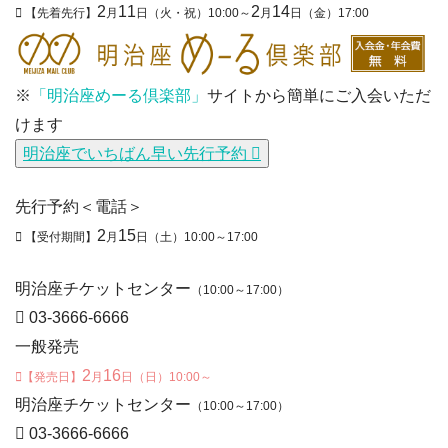
2
11
2
14
【先着先行】
月
日（火・祝）10:00～
月
日（金）17:00
※
「明治座めーる倶楽部」
サイトから簡単にご入会いただ
けます
明治座でいちばん早い先行予約
先行予約＜電話＞
2
15
【受付期間】
月
日（土）10:00～17:00
明治座チケットセンター
（10:00～17:00）
03-3666-6666
一般発売
2
16
【発売日】
月
日（日）10:00～
明治座チケットセンター
（10:00～17:00）
03-3666-6666