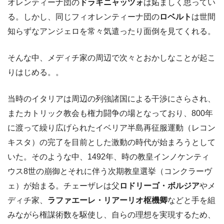
オレンティーナ団の
ドラギニャッツォ
は妬ましく思ってい
る。しかし、同じフィオレンティーナ団の
ロベルト
は世間
知らずなアンジェロを常々気遣ったり面倒を見てくれる。
そんな中、メディチ家の周辺で次々とおかしなことが起こ
りはじめる。。
当時のイタリアは周辺の列強諸国による干渉にさらされ、
またカトリック教会も権力闘争の場となっており、800年
に渡って繰り広げられたイベリア半島再征服運動（レコン
キスタ）の完了を目前とした激動の時代が始まろうとして
いた。そのような中、1492年、時の教皇インノケンティ
ウス8世の崩御とそれに伴う次期教皇選挙（コンクラーヴ
ェ）が始まる。チェーザレは父
ロドリーゴ・ボルジア
やメ
ディチ家、
ラファエーレ・リアーリオ枢機卿
などと手を組
みながら権謀術数を駆使し、自らの理想を実現するため、