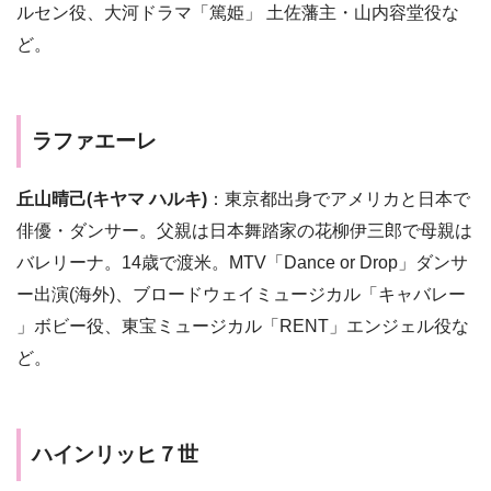
ルセン役、大河ドラマ「篤姫」 土佐藩主・山内容堂役な
ど。
ラファエーレ
丘山晴己(キヤマ ハルキ)
：東京都出身でアメリカと日本で
俳優・ダンサー。父親は日本舞踏家の花柳伊三郎で母親は
バレリーナ。14歳で渡米。MTV「Dance or Drop」ダンサ
ー出演(海外)、ブロードウェイミュージカル「キャバレー
」ボビー役、東宝ミュージカル「RENT」エンジェル役な
ど。
ハインリッヒ７世