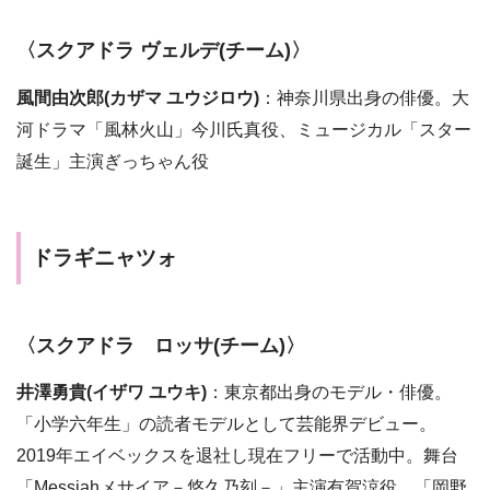
〈スクアドラ ヴェルデ(チーム)〉
風間由次郎(カザマ ユウジロウ)
：神奈川県出身の俳優。大
河ドラマ「風林火山」今川氏真役、ミュージカル「スター
誕生」主演ぎっちゃん役
ドラギニャツォ
〈スクアドラ ロッサ(チーム)〉
井澤勇貴(イザワ ユウキ)
：東京都出身のモデル・俳優。
「小学六年生」の読者モデルとして芸能界デビュー。
2019年エイベックスを退社し現在フリーで活動中。舞台
「Messiahメサイア－悠久乃刻－」主演有賀涼役、「岡野