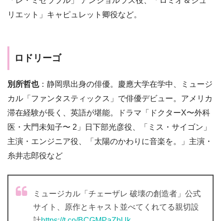
「レ・ミゼラブル」 アンジョルラス役、「ロミオ＆ジュ
リエット」キャピュレット卿役など。
ロドリーゴ
別所哲也
：静岡県出身の俳優。慶應大学在学中、ミュージ
カル「ファンタスティックス」で俳優デビュー。アメリカ
滞在経験が長く、英語が堪能。ドラマ「ドクターX〜外科
医・大門未知子〜 2」日下部光彦役、「ミス・サイゴン」
主演・エンジニア役、「太陽のかわりに音楽を。」主演・
糸井志郎役など
ミュージカル「チェーザレ 破壊の創造者」公式
サイト、原作とキャスト並べてくれてる親切設
計
https://t.co/BCGMPaZbUk