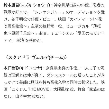
鈴木勝吾(スズキ ショウゴ)
：神奈川県出身の俳優。忍者の
戦隊が好きで、「シンケンジャー」のオーディションを受
け、谷千明役で俳優デビュー。映画「カバディーン!〜花
吹雪高校篇〜」主演の牧野竜一役、ミュージカル「薄桜
鬼〜風間千景篇〜」主演、ミュージカル「憂国のモリアー
ティ」 主演 を務めた。
〈スクアドラ ヴェルデ(チーム)〉
木戸邑弥(キド ユウヤ)
：奈良県出身の俳優。一人っ子で両
親は理解とは仲が良く、ダンススクールに通ったことがき
っかけで芸能に興味を持ち高校入学と同時に状況した。映
画「ごくせん THE MOVIE」大隈邑弥 役、舞台「家族のは
なし」山本幸太 役など。