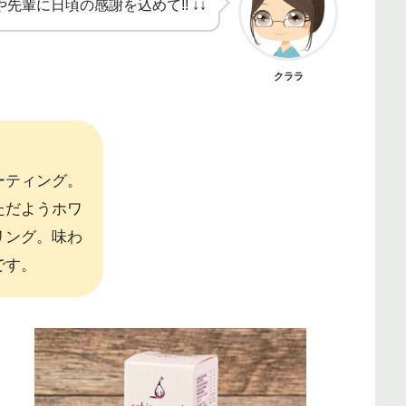
先輩に日頃の感謝を込めて!! ↓↓
クララ
ーティング。
ただようホワ
リング。味わ
です。