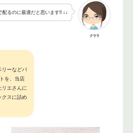
で配るのに最適だと思います!! ↓↓
クララ
ベリーなどバ
トを、当店
上リエさんに
ックスに詰め