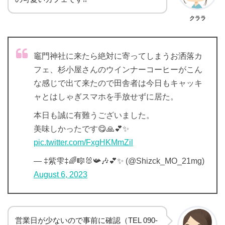
クララ
竈門神社に来たら絶対に寄ってしまうお洒落カ
フェ、杉小屋さんのウインナーコーヒーがこん
な感じで出て来たので田舎者は今日もキャッキ
ャとはしゃぎスマホを手放せずに居た。
本日も誠に有難うございました。
美味しかったです😋🙏💕✨
pic.twitter.com/FxgHKMmZil
— ‡紫雫‡🌈🎼🐰📯🎶💕✨ (@Shizck_MO_21mg)
August 6, 2023
営業日が少ないので事前に確認（TEL 090-