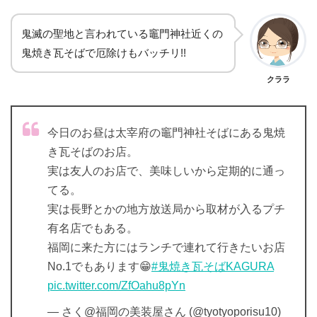
鬼滅の聖地と言われている竈門神社近くの
鬼焼き瓦そばで厄除けもバッチリ!!
クララ
今日のお昼は太宰府の竈門神社そばにある鬼焼
き瓦そばのお店。
実は友人のお店で、美味しいから定期的に通っ
てる。
実は長野とかの地方放送局から取材が入るプチ
有名店でもある。
福岡に来た方にはランチで連れて行きたいお店
No.1でもあります😁
#鬼焼き瓦そばKAGURA
pic.twitter.com/ZfOahu8pYn
— さく@福岡の美装屋さん (@tyotyoporisu10)