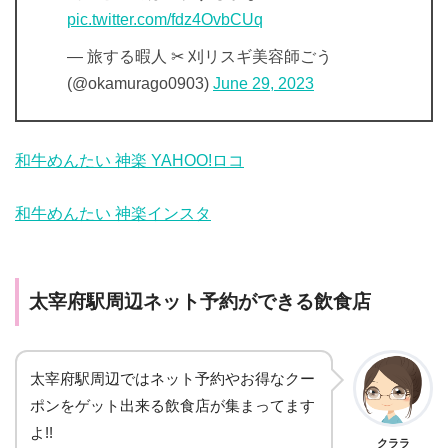
pic.twitter.com/fdz4OvbCUq
— 旅する暇人 ✂︎ 刈リスギ美容師ごう
(@okamurago0903)
June 29, 2023
和牛めんたい 神楽 YAHOO!ロコ
和牛めんたい 神楽インスタ
太宰府駅周辺ネット予約ができる飲食店
太宰府駅周辺ではネット予約やお得なクー
ポンをゲット出来る飲食店が集まってます
よ!!
クララ