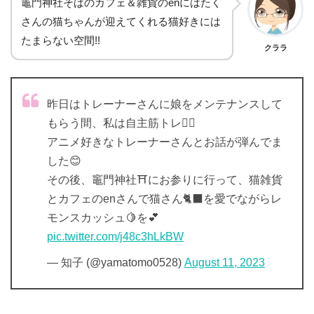
竈門神社そばのカフェ＆雑貨のenにはたく
さんの猫ちゃんが迎えてくれる猫好きには
たまらない空間!!
クララ
昨日はトレーナーさんに娘をメンテナンスして
もらう間、私は自主筋トレ🏋️‍♀️
アニメ好きなトレーナーさんとお話が弾んでま
した😊
その後、竈門神社⛩️にお参りに行って、猫雑貨
とカフェのenさんで猫さん🐈‍⬛を愛でながらレ
モンスカッシュ🍋を💕
pic.twitter.com/j48c3hLkBW
— 知子 (@yamatomo0528)
August 11, 2023