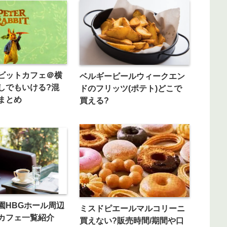
ビットカフェ＠横
ベルギービールウィークエン
しでもいける?混
ドのフリッツ(ポテト)どこで
まとめ
買える?
園HBGホール周辺
ミスドピエールマルコリーニ
カフェ一覧紹介
買えない?販売時間/期間や口