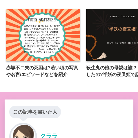
赤塚不二夫の死因は?若い頃の写真
殺生丸の娘の母親は誰？
や名言/エピソードなどを紹介
したの?半妖の夜叉姫で
この記事を書いた人
クララ